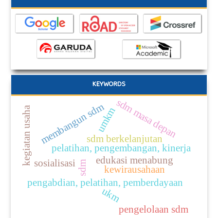
KEYWORDS
sdm masa depan
membangun sdm
kegiatan usaha
umkm
sdm berkelanjutan
pelatihan, pengembangan, kinerja
edukasi menabung
sosialisasi
sdm
kewirausahaan
pengabdian, pelatihan, pemberdayaan
ukm
pengelolaan sdm