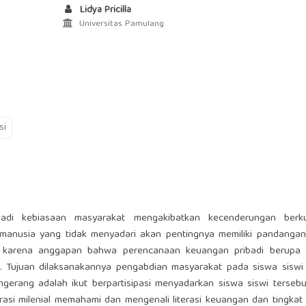
Lidya Pricilla
Universitas Pamulang
si
adi kebiasaan masyarakat mengakibatkan kecenderungan berk
anusia yang tidak menyadari akan pentingnya memiliki pandangan
 karena anggapan bahwa perencanaan keuangan pribadi berupa i
gi. Tujuan dilaksanakannya pengabdian masyarakat pada siswa sisw
erang adalah ikut berpartisipasi menyadarkan siswa siswi tersebu
si milenial memahami dan mengenali literasi keuangan dan tingkat 