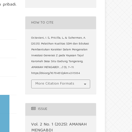
 pribadi.
HOW TO CITE
Octaviani, I. S., Pricilla, L., & Suherman, A.
(2025). Pelatihan Kualitas SDM dan Edukasi
Pembentukan Karakter Dalam Pengenalan
Investasi Generasi Z pada Yayasan Tajul
Karomah Desa Situ Gadung Tangerang.
AMANAH MENGABDI
,
2
(1), 7–11.
https://doi.org/10.70451/pkm.v2i1.584
More Citation Formats
ISSUE
Vol. 2 No. 1 (2025): AMANAH
MENGABDI