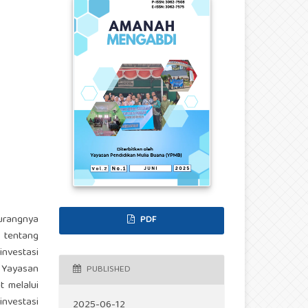
urangnya
PDF
 tentang
nvestasi
i Yayasan
PUBLISHED
t melalui
investasi
2025-06-12