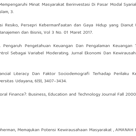
ng Mempengaruhi Minat Masyarakat Berinvestasi Di Pasar Modal Syaria
slam, 3.
epsi Resiko, Persepri Kebermanfaatan dan Gaya Hidup yang Dianut 
Manajemen dan Bisnis, Vol 3 No. 01 Maret 2017.
015). Pengaruh Pengetahuan Keuangan Dan Pengalaman Keuangan 
ntrol Sebagai Variabel Moderating. Jurnal Ekonomi Dan Kewirausah
nancial Literacy Dan Faktor Sociodemografi Terhadap Perilaku K
versitas Udayana, 6(9), 3407–3434.
vioral Finance?. Business, Education and Technology Journal Fall 2000
Suherman,
Memajukan Potensi Kewirausahaan Masyarakat
,
AMANAH ME