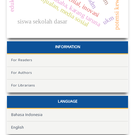
potensi kewirausahaan
motivasi, wirausaha, karang taruna
umkm, penjualan, media sosial
sdm
ukm
siswa sekolah dasar
INFORMATION
For Readers
For Authors
For Librarians
LANGUAGE
Bahasa Indonesia
English