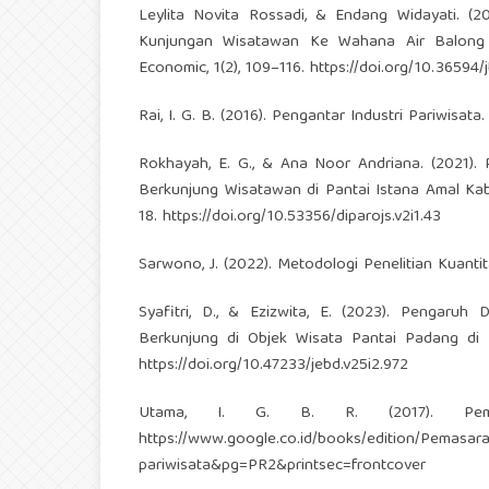
Leylita Novita Rossadi, & Endang Widayati. (2
Kunjungan Wisatawan Ke Wahana Air Balong W
Economic, 1(2), 109–116.
https://doi.org/10.36594
Rai, I. G. B. (2016). Pengantar Industri Pariwisata
Rokhayah, E. G., & Ana Noor Andriana. (2021). P
Berkunjung Wisatawan di Pantai Istana Amal Kabu
18.
https://doi.org/10.53356/diparojs.v2i1.43
Sarwono, J. (2022). Metodologi Penelitian Kuant
Syafitri, D., & Ezizwita, E. (2023). Pengaruh
Berkunjung di Objek Wisata Pantai Padang di 
https://doi.org/10.47233/jebd.v25i2.972
Utama, I. G. B. R. (2017). Pema
https://www.google.co.id/books/edition/Pemas
pariwisata&pg=PR2&printsec=frontcover