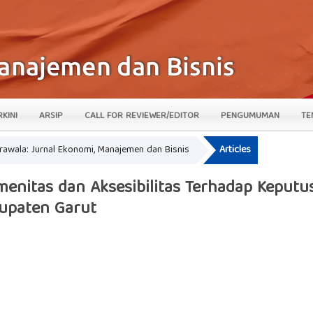
RKINI
ARSIP
CALL FOR REVIEWER/EDITOR
PENGUMUMAN
TE
krawala: Jurnal Ekonomi, Manajemen dan Bisnis
Articles
menitas dan Aksesibilitas Terhadap Keput
upaten Garut