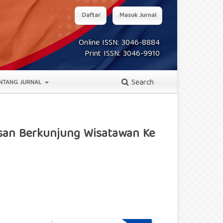
Daftar
Masuk Jurnal
Online ISSN: 3046-8884
Print ISSN: 3046-9910
Search
NTANG JURNAL
usan Berkunjung Wisatawan Ke