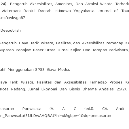
024). Pengaruh Aksesibilitas, Amenitas, Dan Atraksi Wisata Terha
aterpark Bantul Daerah Istimewa Yogyakarta. Journal of Tou
/jtec/cwkvga87
. Deepublish.
engaruh Daya Tarik Wisata, Fasilitas, dan Aksesibilitas terhadap 
paten Penajam Paser Utara. Jurnal Kajian Dan Terapan Pariwisata, 
itatif Menggunakan SPSS. Gava Media.
 Daya Tarik Wisata, Fasilitas dan Aksesibilitas Terhadap Proses 
Kota Padang. Jurnal Ekonomi Dan Bisnis Dharma Andalas, 25(2), 
saran Pariwisata (A. A. C (ed.)). CV. Andi O
aran_Pariwisata/31JLDwAAQBAJ?hl=id&gbpv=1&dq=pemasaran