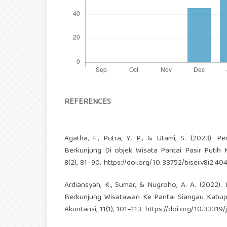
REFERENCES
Agatha, F., Putra, Y. P., & Utami, S. (2023). P
Berkunjung Di objek Wisata Pantai Pasir Putih 
8(2), 81–90.
https://doi.org/10.33752/bisei.v8i2.40
Ardiansyah, K., Sumar, & Nugroho, A. A. (2022).
Berkunjung Wisatawan Ke Pantai Siangau Kabu
Akuntansi, 11(1), 101–113.
https://doi.org/10.33319/j