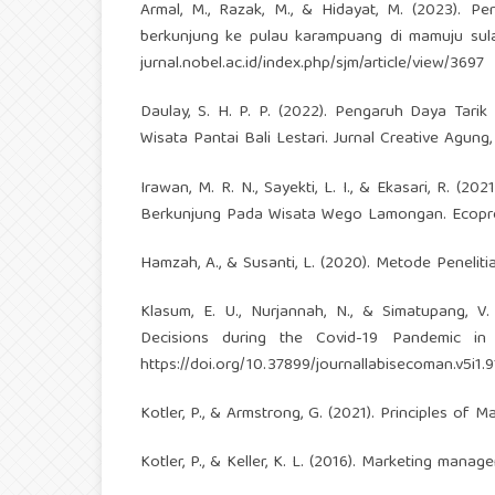
Armal, M., Razak, M., & Hidayat, M. (2023). Pe
berkunjung ke pulau karampuang di mamuju sula
jurnal.nobel.ac.id/index.php/sjm/article/view/3697
Daulay, S. H. P. P. (2022). Pengaruh Daya Tarik
Wisata Pantai Bali Lestari. Jurnal Creative Agung, 
Irawan, M. R. N., Sayekti, L. I., & Ekasari, R. 
Berkunjung Pada Wisata Wego Lamongan. Ecopren
Hamzah, A., & Susanti, L. (2020). Metode Penelitia
Klasum, E. U., Nurjannah, N., & Simatupang, V. 
Decisions during the Covid-19 Pandemic in
https://doi.org/10.37899/journallabisecoman.v5i1.9
Kotler, P., & Armstrong, G. (2021). Principles of Ma
Kotler, P., & Keller, K. L. (2016). Marketing mana