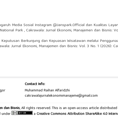
garuh Media Sosial Instagram @Janspark.Official dan Kualitas La
 National Park
,
Cakrawala: Jurnal Ekonomi, Manajemen dan Bisnis: Vol
s Keputusan Berkunjung dan Kepuasan Wisatawan melalui Penggunaan 
awala: Jurnal Ekonomi, Manajemen dan Bisnis: Vol. 3 No. 1 (2026): C
Contact Info:
ogor
Muhammad Raihan Alfaridzhi
cakrawalajurnalekonomimanajeme@gmail.com
n dan Bisnis
, All rights reserved. This is an open-access article distribu
ed under
a
Creative Commons Attribution ShareAlike 4.0 Intern