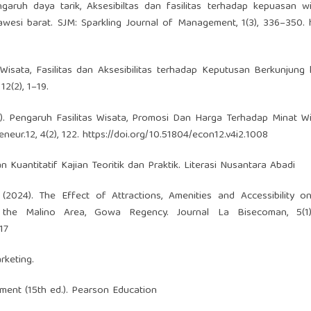
ngaruh daya tarik, Aksesibiltas dan fasilitas terhadap kepuasan 
wesi barat. SJM: Sparkling Journal of Management, 1(3), 336–350.
 Wisata, Fasilitas dan Aksesibilitas terhadap Keputusan Berkunjung
12(2), 1–19.
(2021). Pengaruh Fasilitas Wisata, Promosi Dan Harga Terhadap Minat 
eur.12, 4(2), 122.
https://doi.org/10.51804/econ12.v4i2.1008
n Kuantitatif Kajian Teoritik dan Praktik. Literasi Nusantara Abadi
(2024). The Effect of Attractions, Amenities and Accessibility on
 the Malino Area, Gowa Regency. Journal La Bisecoman, 5(1)
17
rketing.
gement (15th ed.). Pearson Education