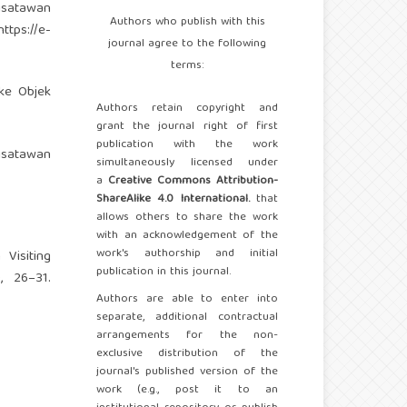
wisatawan
Authors who publish with this
https://e-
journal agree to the following
terms:
 ke Objek
Authors retain copyright and
grant the journal right of first
publication with the work
Wisatawan
simultaneously licensed under
a
Creative Commons Attribution-
ShareAlike 4.0 International.
that
allows others to share the work
with an acknowledgement of the
work's authorship and initial
 Visiting
publication in this journal.
, 26–31.
Authors are able to enter into
separate, additional contractual
arrangements for the non-
exclusive distribution of the
journal's published version of the
work (e.g., post it to an