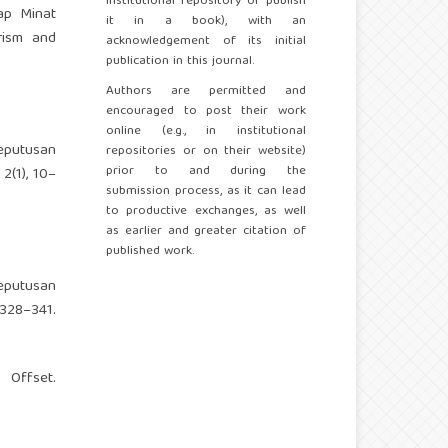
institutional repository or publish
dap Minat
it in a book), with an
rism and
acknowledgement of its initial
publication in this journal.
Authors are permitted and
encouraged to post their work
online (e.g., in institutional
Keputusan
repositories or on their website)
prior to and during the
2(1), 10–
submission process, as it can lead
to productive exchanges, as well
as earlier and greater citation of
published work.
Keputusan
328–341.
ffset.