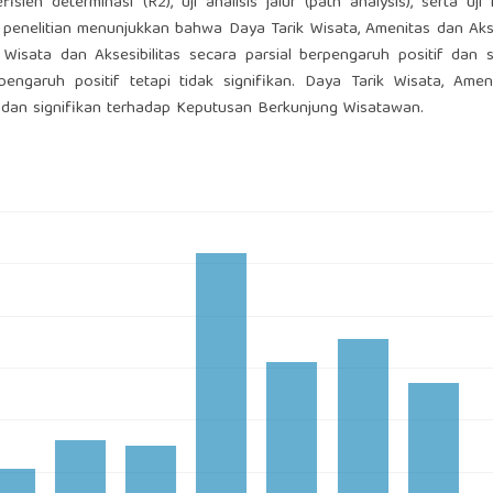
efisien determinasi (R2), uji analisis jalur (path analysis), serta uji 
penelitian menunjukkan bahwa Daya Tarik Wisata, Amenitas dan Akse
Wisata dan Aksesibilitas secara parsial berpengaruh positif dan s
ngaruh positif tetapi tidak signifikan. Daya Tarik Wisata, Amen
if dan signifikan terhadap Keputusan Berkunjung Wisatawan.