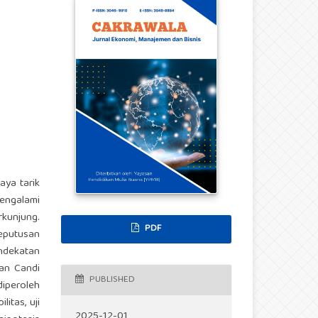
aya tarik
engalami
kunjung.
PDF
eputusan
ndekatan
dan Candi
PUBLISHED
iperoleh
litas, uji
2025-12-01