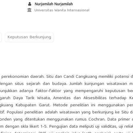
Nurjamilah Nurjamilah
Universitas Wanita Internasional
Keputusan Berkunjung
 perekonomian daerah. Situ dan Candi Cangkuang memiliki potensi d
engan situs sejarah dan budaya. Jumlah kunjungan wisatawan m
nunjukkan adanya faktor-faktor yang mempengaruhi keputusan ber
ngaruh Daya Tarik Wisata, Amenitas dan Aksesibilitas terhadap K
gkuang Kabupaten Garut. Metode penelitian ini menggunakan pe
katif. Populasi penelitian adalah wisatawan yang berkunjung ke Situ 
ponden yang ditentukan menggunakan rumus Cochran. Data primer d
ngan skla likert 1-5. Pengujian data meliputi uji validitas, uji reliabi