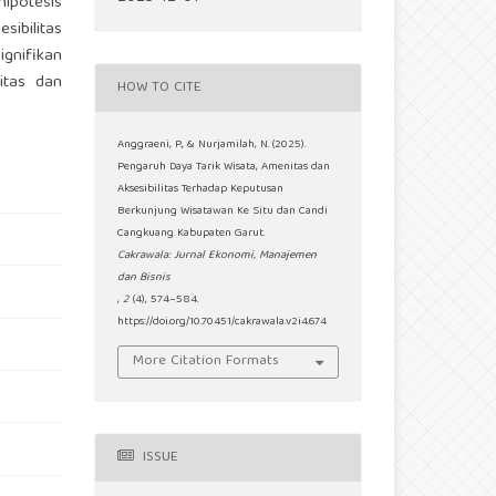
hipotesis
sibilitas
ignifikan
itas dan
HOW TO CITE
Anggraeni, P., & Nurjamilah, N. (2025).
Pengaruh Daya Tarik Wisata, Amenitas dan
Aksesibilitas Terhadap Keputusan
Berkunjung Wisatawan Ke Situ dan Candi
Cangkuang Kabupaten Garut.
Cakrawala: Jurnal Ekonomi, Manajemen
dan Bisnis
,
2
(4), 574–584.
https://doi.org/10.70451/cakrawala.v2i4.674
More Citation Formats
ISSUE