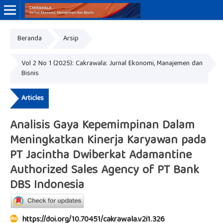
Beranda
Arsip
ISSN Online: 3046-8884
ISSN Cetak: 3046-9910
Vol 2 No 1 (2025): Cakrawala: Jurnal Ekonomi, Manajemen dan
Bisnis
Articles
Analisis Gaya Kepemimpinan Dalam
Meningkatkan Kinerja Karyawan pada
PT Jacintha Dwiberkat Adamantine
Authorized Sales Agency of PT Bank
DBS Indonesia
https://doi.org/10.70451/cakrawala.v2i1.326