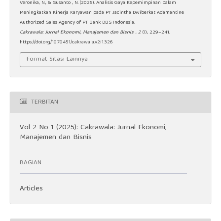
Veronika, N., & Susanto , N. (2025). Analisis Gaya Kepemimpinan Dalam
Meningkatkan Kinerja Karyawan pada PT Jacintha Dwiberkat Adamantine
Authorized Sales Agency of PT Bank DBS Indonesia.
Cakrawala: Jurnal Ekonomi, Manajemen dan Bisnis
,
2
(1), 229–241.
https://doi.org/10.70451/cakrawala.v2i1.326
Format Sitasi Lainnya
TERBITAN
Vol 2 No 1 (2025): Cakrawala: Jurnal Ekonomi,
Manajemen dan Bisnis
BAGIAN
Articles