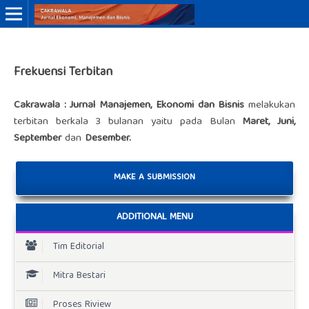
Online ISSN: 3046-8884
Frekuensi Terbitan
Print ISSN: 3046-9910
Cakrawala : Jurnal Manajemen, Ekonomi dan Bisnis
melakukan
terbitan berkala 3 bulanan yaitu pada Bulan
Maret, Juni,
September
dan
Desember.
MAKE A SUBMISSION
ADDITIONAL MENU
Tim Editorial
Mitra Bestari
Proses Riview