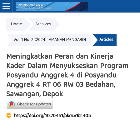
Home
Archives
Online ISSN: 3062-7575
Vol. 1 No. 2 (2024): AMANAH MENGABDI
Articles
Meningkatkan Peran dan Kinerja
Kader Dalam Menyukseskan Program
Posyandu Anggrek 4 di Posyandu
Anggrek 4 RT 06 RW 03 Bedahan,
Sawangan, Depok
https://doi.org/10.70451/pkm.v1i2.405