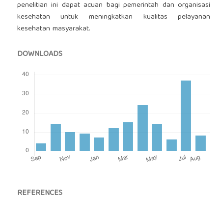
penelitian ini dapat acuan bagi pemerintah dan organisasi
kesehatan untuk meningkatkan kualitas pelayanan
kesehatan masyarakat.
DOWNLOADS
REFERENCES