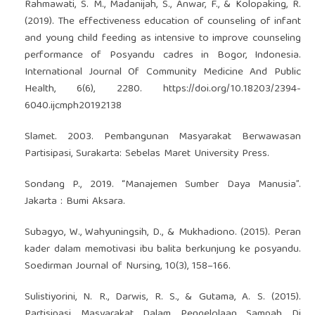
Rahmawati, S. M., Madanijah, S., Anwar, F., & Kolopaking, R.
(2019). The effectiveness education of counseling of infant
and young child feeding as intensive to improve counseling
performance of Posyandu cadres in Bogor, Indonesia.
International Journal Of Community Medicine And Public
Health, 6(6), 2280.
https://doi.org/10.18203/2394-
6040.ijcmph20192138
Slamet. 2003. Pembangunan Masyarakat Berwawasan
Partisipasi, Surakarta: Sebelas Maret University Press.
Sondang P., 2019. “Manajemen Sumber Daya Manusia”.
Jakarta : Bumi Aksara.
Subagyo, W., Wahyuningsih, D., & Mukhadiono. (2015). Peran
kader dalam memotivasi ibu balita berkunjung ke posyandu.
Soedirman Journal of Nursing, 10(3), 158–166.
Sulistiyorini, N. R., Darwis, R. S., & Gutama, A. S. (2015).
Partisipasi Masyarakat Dalam Pengelolaan Sampah Di