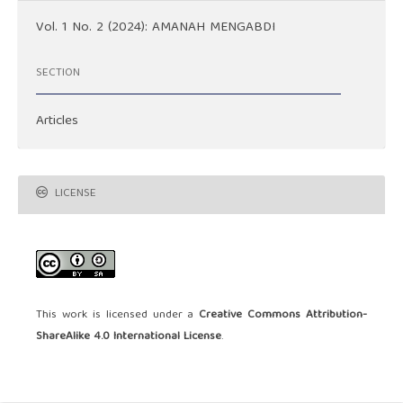
Vol. 1 No. 2 (2024): AMANAH MENGABDI
SECTION
Articles
LICENSE
This work is licensed under a
Creative Commons Attribution-
ShareAlike 4.0 International License
.