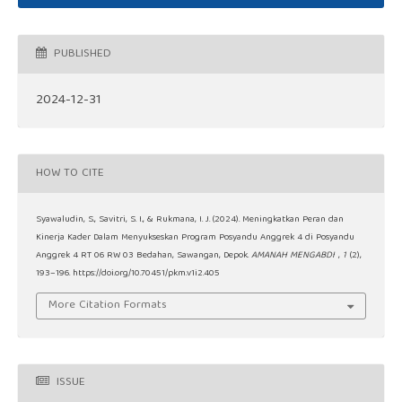
PUBLISHED
2024-12-31
HOW TO CITE
Syawaludin, S., Savitri, S. I., & Rukmana, I. J. (2024). Meningkatkan Peran dan
Kinerja Kader Dalam Menyukseskan Program Posyandu Anggrek 4 di Posyandu
Anggrek 4 RT 06 RW 03 Bedahan, Sawangan, Depok.
AMANAH MENGABDI
,
1
(2),
193–196. https://doi.org/10.70451/pkm.v1i2.405
More Citation Formats
ISSUE