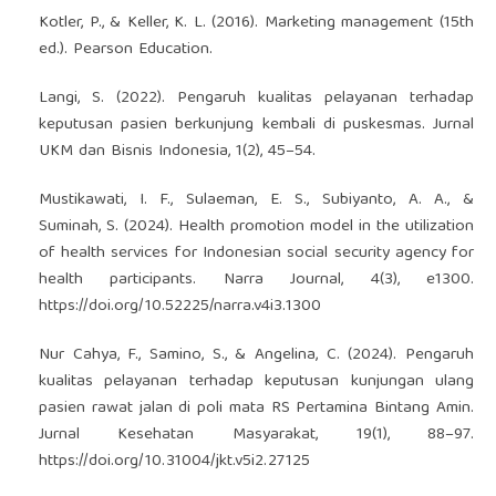
Kotler, P., & Keller, K. L. (2016). Marketing management (15th
ed.). Pearson Education.
Langi, S. (2022). Pengaruh kualitas pelayanan terhadap
keputusan pasien berkunjung kembali di puskesmas. Jurnal
UKM dan Bisnis Indonesia, 1(2), 45–54.
Mustikawati, I. F., Sulaeman, E. S., Subiyanto, A. A., &
Suminah, S. (2024). Health promotion model in the utilization
of health services for Indonesian social security agency for
health participants. Narra Journal, 4(3), e1300.
https://doi.org/10.52225/narra.v4i3.1300
Nur Cahya, F., Samino, S., & Angelina, C. (2024). Pengaruh
kualitas pelayanan terhadap keputusan kunjungan ulang
pasien rawat jalan di poli mata RS Pertamina Bintang Amin.
Jurnal Kesehatan Masyarakat, 19(1), 88–97.
https://doi.org/10.31004/jkt.v5i2.27125