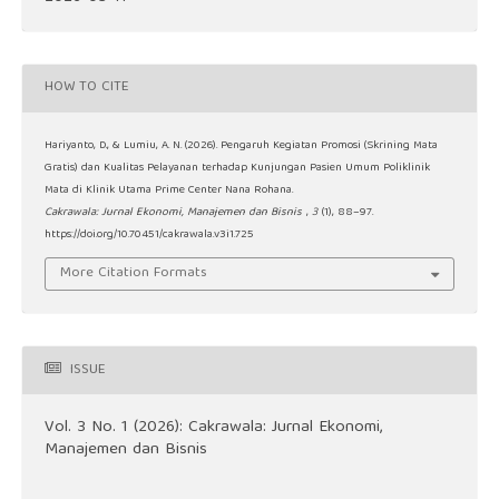
HOW TO CITE
Hariyanto, D., & Lumiu, A. N. (2026). Pengaruh Kegiatan Promosi (Skrining Mata
Gratis) dan Kualitas Pelayanan terhadap Kunjungan Pasien Umum Poliklinik
Mata di Klinik Utama Prime Center Nana Rohana.
Cakrawala: Jurnal Ekonomi, Manajemen dan Bisnis
,
3
(1), 88–97.
https://doi.org/10.70451/cakrawala.v3i1.725
More Citation Formats
ISSUE
Vol. 3 No. 1 (2026): Cakrawala: Jurnal Ekonomi,
Manajemen dan Bisnis