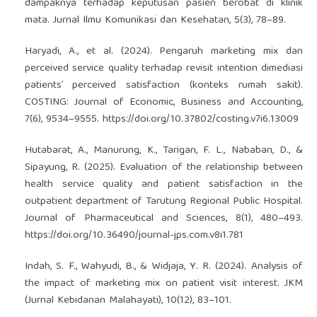
dampaknya terhadap keputusan pasien berobat di klinik
mata. Jurnal Ilmu Komunikasi dan Kesehatan, 5(3), 78–89.
Haryadi, A., et al. (2024). Pengaruh marketing mix dan
perceived service quality terhadap revisit intention dimediasi
patients’ perceived satisfaction (konteks rumah sakit).
COSTING: Journal of Economic, Business and Accounting,
7(6), 9534–9555.
https://doi.org/10.37802/costing.v7i6.13009
Hutabarat, A., Manurung, K., Tarigan, F. L., Nababan, D., &
Sipayung, R. (2025). Evaluation of the relationship between
health service quality and patient satisfaction in the
outpatient department of Tarutung Regional Public Hospital.
Journal of Pharmaceutical and Sciences, 8(1), 480–493.
https://doi.org/10.36490/journal-jps.com.v8i1.781
Indah, S. F., Wahyudi, B., & Widjaja, Y. R. (2024). Analysis of
the impact of marketing mix on patient visit interest. JKM
(Jurnal Kebidanan Malahayati), 10(12), 83–101.