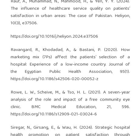
Rauf, A., Muhammad, N., Mahmood, H., & Yen, Y. Y. (2024).
The influence of healthcare service quality on patients’
satisfaction in urban areas: The case of Pakistan. Heliyon,
10(3), e37506.
https://doi.org/10.1016/j.heliyon.2024.e37506
Ravangard, R., Khodadad, A., & Bastani, P. (2020). How
marketing mix (7Ps) affect the patients’ selection of a
hospital: Experience of a low-income country. Journal of
the Egyptian Public Health Association, 95(1).
https://doi.org/10.1186/s42506-020-00052-z
Rowe, L. W., Scheive, M., & Tso, H. L. (2021). A seven-year
analysis of the role and impact of a free community eye
clinic. BMC Medical Education, 21, 596.
https://doi.org/10.1186/s12909-021-03024-6
Siregar, N., Girsang, E., & Wau, H. (2024). Strategic hospital
health promotion on patient satisfaction through