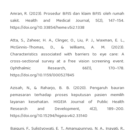
Amran, R. (2023). Prosedur BPJS dan klaim BPJS oleh rumah
sakit. Health and Medical Journal, 5(2), 147–154.
https://doi.org/10.33854/heme.v5i2.1338
Atta, S., Zaheer, H. A., Clinger, O., Liu, P. J., Waxman, E. L.,
McGinnis-Thomas, D., & Williams, A. M. (2023).
Characteristics associated with barriers to eye care: A
cross-sectional survey at a free vision screening event.
Ophthalmic Research, 66(1), 170–178.
https://doi.org/10.1159/000527845
Azisah, N., & Raharjo, B. B. (2020). Pengaruh bauran
pemasaran terhadap proses keputusan pasien memilih
layanan kesehatan. HIGEIA Journal of Public Health
Research and Development, 4(2), 189–200.
https://doi.org/10.15294/higeia.v4i2.33140
Baiquni, F., Sulistyowati, E. T., Amanupunnyo, N. A., Inayati, R.,