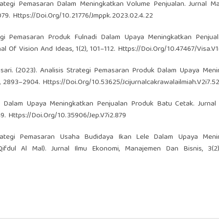
s Strategi Pemasaran Dalam Meningkatkan Volume Penjualan. Jurnal 
9. Https://Doi.Org/10.21776/Jmppk.2023.02.4.22
rategi Pemasaran Produk Fulnadi Dalam Upaya Meningkatkan Penjua
l Of Vision And Ideas, 1(2), 101–112. Https://Doi.Org/10.47467/Visa.V1
itasari. (2023). Analisis Strategi Pemasaran Produk Dalam Upaya Men
, 2893–2904. Https://Doi.Org/10.53625/Jcijurnalcakrawalailmiah.V2i7.5
an Dalam Upaya Meningkatkan Penjualan Produk Batu Cetak. Jurnal
 Https://Doi.Org/10.35906/Jep.V7i2.879
 Strategi Pemasaran Usaha Budidaya Ikan Lele Dalam Upaya Meni
ifdul Al Mal). Jurnal Ilmu Ekonomi, Manajemen Dan Bisnis, 3(2)