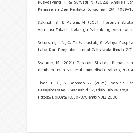
Rusydayanti, F., & Suryadi, N. (2023). Analisi
Pemasaran Dan Perilaku Konsumen, 2(4), 1069–107
Sakinah, S., & Aslami, N. (2021). Peranan St
Asuransi Takaful Keluarga Palembang. Visa: Journa
Setiawan, I. N., C. Tri Widiastuti, & Wahyu Pusp
Laba Dan Penjualan. Jurnal Cakrawala Ilmiah, 2(7)
Syahrun, M. (2021). Peranan Strategi Pemasar
Pembangunan Stie Muhammadiyah Palopo, 7(2), 49.
Tiyas, F. C., & Rahman, A. (2025). Analisis
Kesejahteraan (Maqashid Syariah Khususnya Q
Https://Doi.Org/10.30787/Jiembi.V3i2.2006