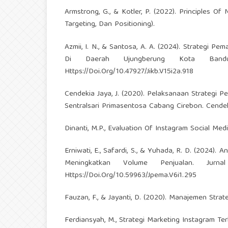
Armstrong, G., & Kotler, P. (2022). Principles Of
Targeting, Dan Positioning).
Azmii, I. N., & Santosa, A. A. (2024). Strategi 
Di Daerah Ujungberung Kota Bandun
Https://Doi.Org/10.47927/Jikb.V15i2a.918
Cendekia Jaya, J. (2020). Pelaksanaan Strategi
Sentralsari Primasentosa Cabang Cirebon. Cendeki
Dinanti, M.P., Evaluation Of Instagram Social Me
Erniwati, E., Safardi, S., & Yuhada, R. D. (202
Meningkatkan Volume Penjualan. Jurna
Https://Doi.Org/10.59963/Jpema.V6i1.295
Fauzan, F., & Jayanti, D. (2020). Manajemen Stra
Ferdiansyah, M., Strategi Marketing Instagram Te