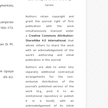
terms:
gmentasi,
Authors retain copyright and
grant the journal right of first
uanpirasi
publication with the work
9–173.
simultaneously licensed under
a
Creative Commons Attribution-
ShareAlike 4.0 International.
that
an Di Pt.
allows others to share the work
with an acknowledgement of the
work's authorship and initial
publication in this journal.
Authors are able to enter into
lam Upaya
separate, additional contractual
 49–62.
arrangements for the non-
exclusive distribution of the
journal's published version of the
work (e.g., post it to an
institutional repository or publish
it in a book), with an
acknowledgement of its initial