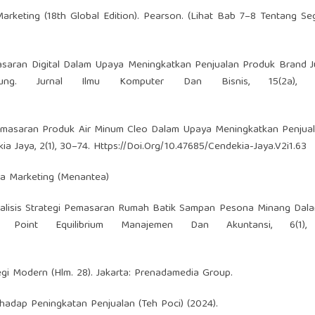
 Marketing (18th Global Edition). Pearson. (Lihat Bab 7–8 Tentang Se
Pemasaran Digital Dalam Upaya Meningkatkan Penjualan Produk Brand J
g. Jurnal Ilmu Komputer Dan Bisnis, 15(2a), 16
 Pemasaran Produk Air Minum Cleo Dalam Upaya Meningkatkan Penjual
a Jaya, 2(1), 30–74. Https://Doi.Org/10.47685/Cendekia-Jaya.V2i1.63
dia Marketing (Menantea)
4). Analisis Strategi Pemasaran Rumah Batik Sampan Pesona Minang Da
l Point Equilibrium Manajemen Dan Akuntansi, 6(1),
tegi Modern (Hlm. 28). Jakarta: Prenadamedia Group.
rhadap Peningkatan Penjualan (Teh Poci) (2024).