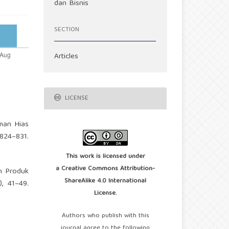
dan Bisnis
SECTION
Articles
LICENSE
man Hias
824–831.
This work is licensed under
a
Creative Commons Attribution-
an Produk
ShareAlike 4.0 International
, 41–49.
License
.
Authors who publish with this
journal agree to the following