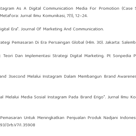
f Instagram As A Digital Communication Media For Promotion (Case
etafora: Jurnal Ilmu Komunikasi, 7(1), 12–24.
Digital Era". Journal Of Marketing And Communication.
Strategi Pemasaran Di Era Persaingan Global (Hlm. 30). Jakarta: Salem
ng: Teori Dan Implementasi Strategi Digital Marketing. Pt Sonpedia P
g Brand 3second Melalui Instagram Dalam Membangun Brand Awarenes
gital Melalui Media Sosial Instagram Pada Brand Erigo". Jurnal Ilmu Ko
tegi Pemasaran Untuk Meningkatkan Penjualan Produk Nadjani Indonesi
2493/Drb.V7i1.35908