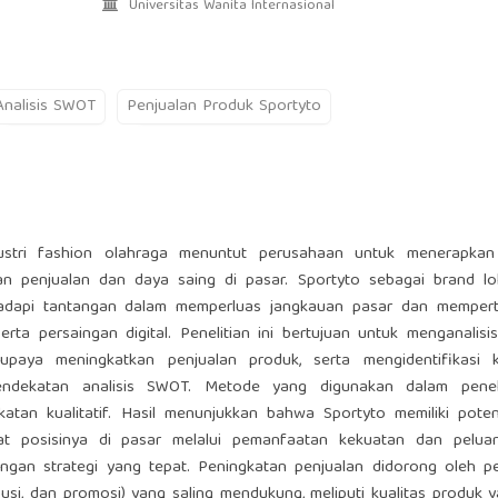
Universitas Wanita Internasional
Analisis SWOT
Penjualan Produk Sportyto
ustri fashion olahraga menuntut perusahaan untuk menerapkan 
n penjualan dan daya saing di pasar. Sportyto sebagai brand lo
adapi tantangan dalam memperluas jangkauan pasar dan memper
ta persaingan digital. Penelitian ini bertujuan untuk menganalisis
paya meningkatkan penjualan produk, serta mengidentifikasi k
ndekatan analisis SWOT. Metode yang digunakan dalam penelit
tan kualitatif. Hasil menunjukkan bahwa Sportyto memiliki poten
t posisinya di pasar melalui pemanfaatan kekuatan dan peluan
ngan strategi yang tepat. Peningkatan penjualan didorong oleh p
busi, dan promosi) yang saling mendukung, meliputi kualitas produk y