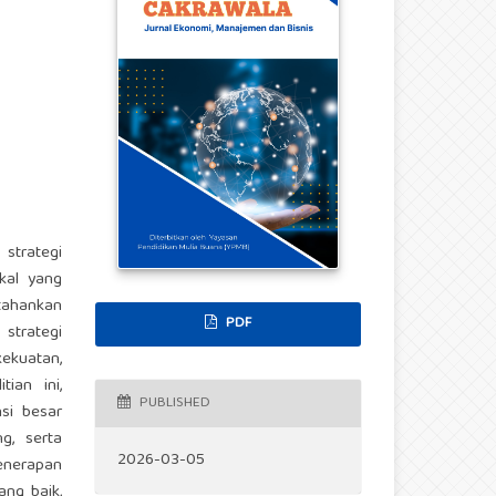
strategi
kal yang
tahankan
PDF
 strategi
ekuatan,
ian ini,
PUBLISHED
si besar
g, serta
2026-03-05
enerapan
ang baik,