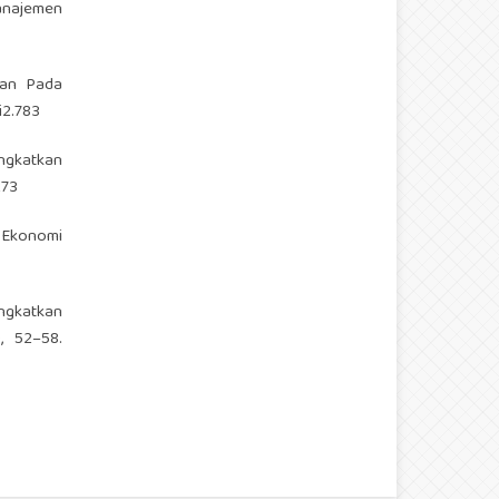
Manajemen
lan Pada
i2.783
ingkatkan
273
 Ekonomi
ngkatkan
, 52–58.