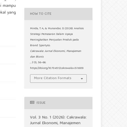
ini mampu
okal yang
HOW TO CITE
Minda, T. A., & Munandar, D. (2026). Analisis
Strategi Pemasaran Dalam Upaya
Meningkatkan Penjualan Produk pada
Brand Sportyto.
Cakrawala: Jurnal Ekonomi, Manajemen
dan Bisnis
,
3
(1), 56–66.
https://doi.org/10.70451/cakrawala.v3i1.689
More Citation Formats
ISSUE
Vol. 3 No. 1 (2026): Cakrawala:
Jurnal Ekonomi, Manajemen