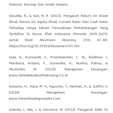
Distress: Konsep Dan Analis Empiris.
Islavella, N., & Sari, N. R. (2022). Pengaruh Return On Asset
(Roa), Return On Equity (Roe), Current Ratio Dan Cash Ratio
Terhadap Harga Saham Perusahaan Pertambangan Yang
Terdaftar Di Bursa Efek Indonesia (Periode 2019-2021).
Jurnal Riset Akuntansi Aksioma, 21(1), 67–80.
Https://Doi.Org/10.29303/Aksioma.V21i1.159
Jaya, A., Kuswandi, S., Prasetyandari, C. W., Baidlowi, I.,
Mardiana, Ardana, Y., Sunandes, A., Nurlina, Palnus, &
Muchsidin, M. (2023). Manajemen Keuangan.
Www.Globaleksekutifteknologi.Co.Id
Jirwanto, H., Aqsa, M. A., Agusven, T., Herman, H., & Sulfitri, V.
(2024). Manajemen Keuangan.
Www.Penerbitazkapustaka.Com
Jurlinda, J., Alie, J., & Veronica, M. (2022). Pengaruh Debt To