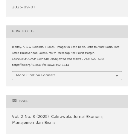
2025-09-01
HOW TO CITE
Djoddy, A. S., & Rolanda, I. (2025). Pengaruh Cash Ratio, Debt to Asset Ratio, Total
Asset Turnover dan Sales Growth terhadap Net Profit Margin.
Cakrawala: Jurnal Ekonomi, Manajemen dan Bisnis
,
2
(3), 527–538.
https://doi.org/10.70451/cakrawala.v2i3.644
More Citation Formats
ISSUE
Vol. 2 No. 3 (2025): Cakrawala: Jurnal Ekonomi,
Manajemen dan Bisnis