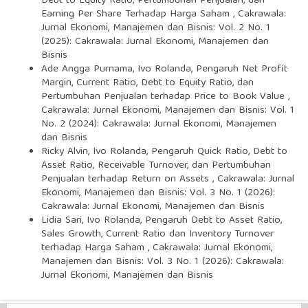
Debt to Equity Ratio, Pertumbuhan Penjualan, dan
Earning Per Share Terhadap Harga Saham
,
Cakrawala:
Jurnal Ekonomi, Manajemen dan Bisnis: Vol. 2 No. 1
(2025): Cakrawala: Jurnal Ekonomi, Manajemen dan
Bisnis
Ade Angga Purnama, Ivo Rolanda,
Pengaruh Net Profit
Margin, Current Ratio, Debt to Equity Ratio, dan
Pertumbuhan Penjualan terhadap Price to Book Value
,
Cakrawala: Jurnal Ekonomi, Manajemen dan Bisnis: Vol. 1
No. 2 (2024): Cakrawala: Jurnal Ekonomi, Manajemen
dan Bisnis
Ricky Alvin, Ivo Rolanda,
Pengaruh Quick Ratio, Debt to
Asset Ratio, Receivable Turnover, dan Pertumbuhan
Penjualan terhadap Return on Assets
,
Cakrawala: Jurnal
Ekonomi, Manajemen dan Bisnis: Vol. 3 No. 1 (2026):
Cakrawala: Jurnal Ekonomi, Manajemen dan Bisnis
Lidia Sari, Ivo Rolanda,
Pengaruh Debt to Asset Ratio,
Sales Growth, Current Ratio dan Inventory Turnover
terhadap Harga Saham
,
Cakrawala: Jurnal Ekonomi,
Manajemen dan Bisnis: Vol. 3 No. 1 (2026): Cakrawala:
Jurnal Ekonomi, Manajemen dan Bisnis