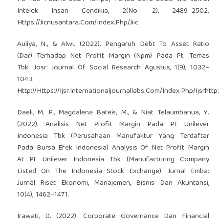
Intelek Insan Cendikia, 2(No. 2), 2489–2502.
Https://Jicnusantara.Com/Index.Php/Jiic
Auliya, N., & Alwi. (2022). Pengaruh Debt To Asset Ratio
(Dar) Terhadap Net Profit Margin (Npm) Pada Pt. Temas
Tbk. Josr: Journal Of Social Research Agustus, 1(9), 1032–
1043.
Http://Https://Ijsr.Internationaljournallabs.Com/Index.Php/Ijsr
http
Daeli, M. P., Magdalena Bate’e, M., & Niat Telaumbanua, Y.
(2022). Analisis Net Profit Margin Pada Pt Unilever
Indonesia Tbk (Perusahaan Manufaktur Yang Terdaftar
Pada Bursa Efek Indonesia) Analysis Of Net Profit Margin
At Pt Unilever Indonesia Tbk (Manufacturing Company
Listed On The Indonesia Stock Exchange). Jurnal Emba:
Jurnal Riset Ekonomi, Manajemen, Bisnis Dan Akuntansi,
10(4), 1462–1471.
Irawati, D. (2022). Corporate Governance Dan Financial