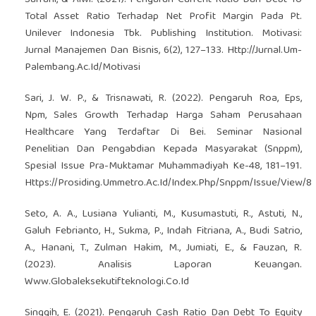
Total Asset Ratio Terhadap Net Profit Margin Pada Pt.
Unilever Indonesia Tbk. Publishing Institution. Motivasi:
Jurnal Manajemen Dan Bisnis, 6(2), 127–133. Http://Jurnal.Um-
Palembang.Ac.Id/Motivasi
Sari, J. W. P., & Trisnawati, R. (2022). Pengaruh Roa, Eps,
Npm, Sales Growth Terhadap Harga Saham Perusahaan
Healthcare Yang Terdaftar Di Bei. Seminar Nasional
Penelitian Dan Pengabdian Kepada Masyarakat (Snppm),
Spesial Issue Pra-Muktamar Muhammadiyah Ke-48, 181–191.
Https://Prosiding.Ummetro.Ac.Id/Index.Php/Snppm/Issue/View/8
Seto, A. A., Lusiana Yulianti, M., Kusumastuti, R., Astuti, N.,
Galuh Febrianto, H., Sukma, P., Indah Fitriana, A., Budi Satrio,
A., Hanani, T., Zulman Hakim, M., Jumiati, E., & Fauzan, R.
(2023). Analisis Laporan Keuangan.
Www.Globaleksekutifteknologi.Co.Id
Singgih, E. (2021). Pengaruh Cash Ratio Dan Debt To Equity