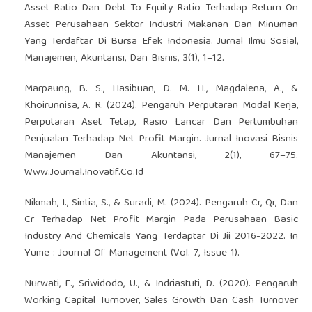
Asset Ratio Dan Debt To Equity Ratio Terhadap Return On
Asset Perusahaan Sektor Industri Makanan Dan Minuman
Yang Terdaftar Di Bursa Efek Indonesia. Jurnal Ilmu Sosial,
Manajemen, Akuntansi, Dan Bisnis, 3(1), 1–12.
Marpaung, B. S., Hasibuan, D. M. H., Magdalena, A., &
Khoirunnisa, A. R. (2024). Pengaruh Perputaran Modal Kerja,
Perputaran Aset Tetap, Rasio Lancar Dan Pertumbuhan
Penjualan Terhadap Net Profit Margin. Jurnal Inovasi Bisnis
Manajemen Dan Akuntansi, 2(1), 67–75.
Www.Journal.Inovatif.Co.Id
Nikmah, I., Sintia, S., & Suradi, M. (2024). Pengaruh Cr, Qr, Dan
Cr Terhadap Net Profit Margin Pada Perusahaan Basic
Industry And Chemicals Yang Terdaptar Di Jii 2016-2022. In
Yume : Journal Of Management (Vol. 7, Issue 1).
Nurwati, E., Sriwidodo, U., & Indriastuti, D. (2020). Pengaruh
Working Capital Turnover, Sales Growth Dan Cash Turnover