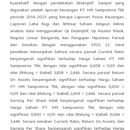
kuantitatif dengan pendekatan deskriptif. Sampel yang
digunakan adalah aporan keuangan PT. HM Sampoerna Tbk
periode 2014-2023 yang berupa Laporan Posisi Keuangan,
Laporan Laba Rugi dan Ikhtisar Saham. Adapun teknis
analisis data menggunakan Uji Deskriptif, Uji Asumsi Klasik,
Regresi Linear Berganda, dan Pengujian Hipotesis Parsial
dan Simultan dengan menggunakan SPSS 22. Hasil
penelitian menunjukan bahwa secara parsial Current Ratio
berpengaruh signifikan terhadap Harga Saham PT. HM
Sampoerna Tbk, dengan nilai signifikasi 0,008 < 0,05 dan
nilai (thitung > ttabel) 3,858 > 2,446. Secara parsial Return
On Assets berpengaruh signifikan terhadap Harga Saham
PT. HM Sampoerna Tbk, dengan nilai signifikasi 0,050 ≤
0,05 dan nilai (thitung > ttabel) 2,454 > 2,446. Secara parsial
Earning Per Share tidak berpengaruh signifikan terhadap
Harga Saham PT. HM Sampoerna Tbk, dengan nilai
signifikasi 0,950 > 0,05 dan nilai (thitung > ttabel) 0,066 <
2,446. Secara simultan Current Ratio, Return On Assets, dan
Earning Per Share berpengaruh signifikan terhadap Harga