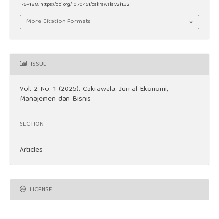
176–188. https://doi.org/10.70451/cakrawala.v2i1.321
More Citation Formats
ISSUE
Vol. 2 No. 1 (2025): Cakrawala: Jurnal Ekonomi,
Manajemen dan Bisnis
SECTION
Articles
LICENSE