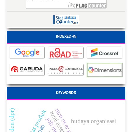
INDEXED-IN
KEYWORDS
turn over intention
kualitas produk
budaya organisasi