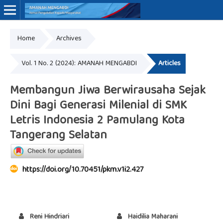
Home
Archives
Online ISSN: 3062-7575
Vol. 1 No. 2 (2024): AMANAH MENGABDI
Articles
Membangun Jiwa Berwirausaha Sejak
Dini Bagi Generasi Milenial di SMK
Letris Indonesia 2 Pamulang Kota
Tangerang Selatan
https://doi.org/10.70451/pkm.v1i2.427
Reni Hindriari
Haidilia Maharani