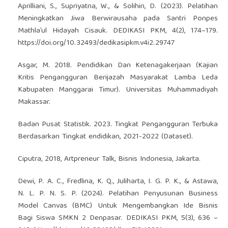
Aprilliani, S., Supriyatna, W., & Solihin, D. (2023). Pelatihan
Meningkatkan Jiwa Berwirausaha pada Santri Ponpes
Mathla’ul Hidayah Cisauk. DEDIKASI PKM, 4(2), 174–179.
https://doi.org/10.32493/dedikasipkm.v4i2.29747
Asgar, M. 2018. Pendidikan Dan Ketenagakerjaan (Kajian
Kritis Pengangguran Berijazah Masyarakat Lamba Leda
Kabupaten Manggarai Timur). Universitas Muhammadiyah
Makassar.
Badan Pusat Statistik. 2023. Tingkat Pengangguran Terbuka
Berdasarkan Tingkat endidikan, 2021-2022 (Dataset).
Ciputra, 2018, Artpreneur Talk, Bisnis Indonesia, Jakarta.
Dewi, P. A. C., Fredlina, K. Q., Juliharta, I. G. P. K., & Astawa,
N. L. P. N. S. P. (2024). Pelatihan Penyusunan Business
Model Canvas (BMC) Untuk Mengembangkan Ide Bisnis
Bagi Siswa SMKN 2 Denpasar. DEDIKASI PKM, 5(3), 636 –