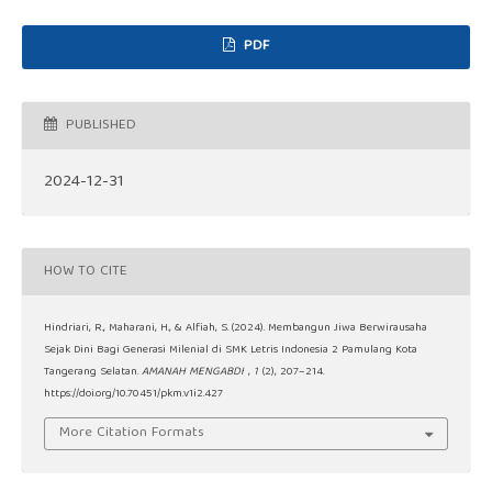
PDF
PUBLISHED
2024-12-31
HOW TO CITE
Hindriari, R., Maharani, H., & Alfiah, S. (2024). Membangun Jiwa Berwirausaha
Sejak Dini Bagi Generasi Milenial di SMK Letris Indonesia 2 Pamulang Kota
Tangerang Selatan.
AMANAH MENGABDI
,
1
(2), 207–214.
https://doi.org/10.70451/pkm.v1i2.427
More Citation Formats