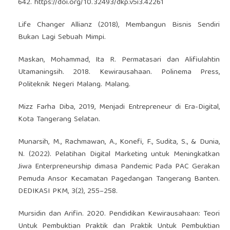
642.
https://doi.org/10.32493/dkp.v5i3.42261
Life Changer Allianz (2018), Membangun Bisnis Sendiri
Bukan Lagi Sebuah Mimpi.
Maskan, Mohammad, Ita R. Permatasari dan Alifiulahtin
Utamaningsih. 2018. Kewirausahaan. Polinema Press,
Politeknik Negeri Malang. Malang.
Mizz Farha Diba, 2019, Menjadi Entrepreneur di Era-Digital,
Kota Tangerang Selatan.
Munarsih, M., Rachmawan, A., Konefi, F., Sudita, S., & Dunia,
N. (2022). Pelatihan Digital Marketing untuk Meningkatkan
Jiwa Enterpreneurship dimasa Pandemic Pada PAC Gerakan
Pemuda Ansor Kecamatan Pagedangan Tangerang Banten.
DEDIKASI PKM, 3(2), 255–258.
Mursidin dan Arifin. 2020. Pendidikan Kewirausahaan: Teori
Untuk Pembuktian Praktik dan Praktik Untuk Pembuktian