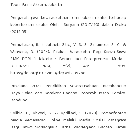
Teori. Bumi Aksara. Jakarta.
Pengaruh jiwa kewirausahaan dan lokasi usaha terhadap
keberhasilan usaha Oleh : Suryana (2017:110) dalam Djoko
(2018:35)
Permatasari, R. I., Juhaeti, Sitio, V. S. S., Simamora, S. C., &
Wijayanti, D. (2024). Edukasi Wirausaha Bagi Siswa-Siswi
SMK PGRI 1 Jakarta : Berani Jadi Enterpreneur Muda .
DEDIKASI PKM, 5(2), 499 – 505.
https://doi.org/10.32493/dkp.v5i2.39288
Rusdiana. 2021. Pendidikan Kewirausahaan: Membangun
Daya Saing dan Karakter Bangsa. Penerbit Insan Komika.
Bandung.
Solihin, D., Ahyani, A., & Aprilliani, S. (2023). Pemanfaatan
Media Pemasaran Online Melalui Media Sosial Instagram
Bagi Umkm Sindanglaut Carita Pandeglang Banten. Jurnal