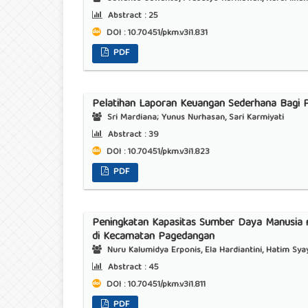
Abstract :
25
DOI : 10.70451/pkm.v3i1.831
PDF
Pelatihan Laporan Keuangan Sederhana Bagi
Sri Mardiana; Yunus Nurhasan, Sari Karmiyati
Abstract :
39
DOI : 10.70451/pkm.v3i1.823
PDF
Peningkatan Kapasitas Sumber Daya Manusia m
di Kecamatan Pagedangan
Nuru Kalumidya Erponis, Ela Hardiantini, Hatim Syay
Abstract :
45
DOI : 10.70451/pkm.v3i1.811
PDF