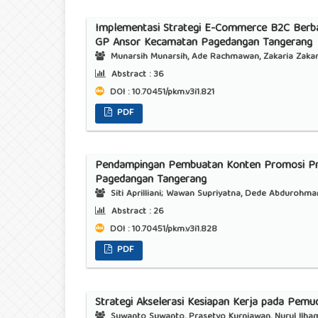
Implementasi Strategi E-Commerce B2C Berbasi
GP Ansor Kecamatan Pagedangan Tangerang
Munarsih Munarsih, Ade Rachmawan, Zakaria Zakar
Abstract :
36
DOI : 10.70451/pkm.v3i1.821
PDF
Pendampingan Pembuatan Konten Promosi Pro
Pagedangan Tangerang
Siti Aprilliani; Wawan Supriyatna, Dede Abdurohma
Abstract :
26
DOI : 10.70451/pkm.v3i1.828
PDF
Strategi Akselerasi Kesiapan Kerja pada Pe
Suwanto Suwanto, Prasetyo Kurniawan, Nurul Ilha