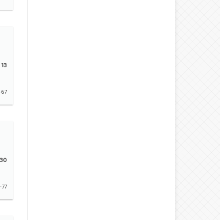
13
-67
30
-77