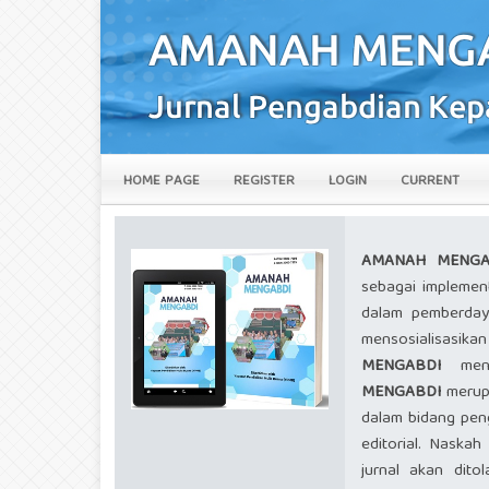
HOME PAGE
REGISTER
LOGIN
CURRENT
AMANAH MENGA
sebagai implement
dalam pemberda
mensosialisasi
MENGABDI
menye
MENGABDI
merupa
dalam bidang peng
editorial. Naskah
jurnal akan dit