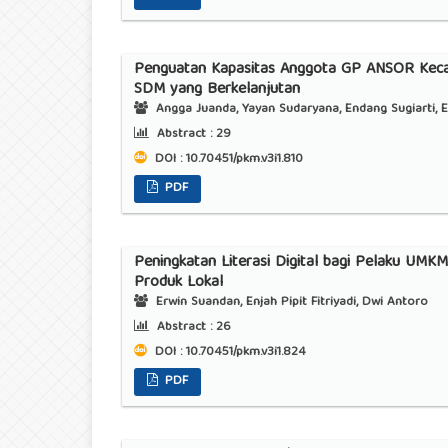
Penguatan Kapasitas Anggota GP ANSOR Keca
SDM yang Berkelanjutan
Angga Juanda, Yayan Sudaryana, Endang Sugiarti, Er
Abstract :
29
DOI : 10.70451/pkm.v3i1.810
PDF
Peningkatan Literasi Digital bagi Pelaku UMK
Produk Lokal
Erwin Suandan, Enjah Pipit Fitriyadi, Dwi Antoro
Abstract :
26
DOI : 10.70451/pkm.v3i1.824
PDF