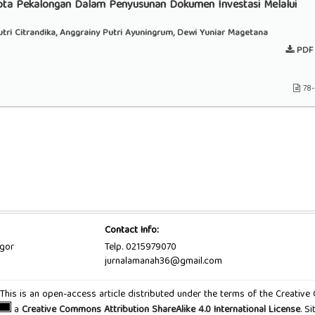
ta Pekalongan Dalam Penyusunan Dokumen Investasi Melalui
ri Citrandika, Anggrainy Putri Ayuningrum, Dewi Yuniar Magetana
PDF 
78
Contact Info:
ogor
Telp. 0215979070
jurnalamanah36@gmail.com
d. This is an open-access article distributed under the terms of the Creativ
a
Creative Commons Attribution ShareAlike 4.0 International License
. S