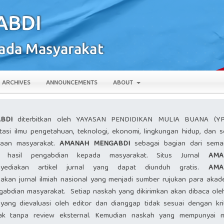
ARCHIVES
ANNOUNCEMENTS
ABOUT
BDI
diterbitkan oleh YAYASAN PENDIDIKAN MULIA BUANA (Y
asi ilmu pengetahuan, teknologi, ekonomi, lingkungan hidup, dan s
yaan masyarakat.
AMANAH MENGABDI
sebagai bagian dari sema
kan hasil pengabdian kepada masyarakat. Situs Jurnal
AMA
diakan artikel jurnal yang dapat diunduh gratis.
AMA
kan jurnal ilmiah nasional yang menjadi sumber rujukan para akade
abdian masyarakat. Setiap naskah yang dikirimkan akan dibaca oleh
 yang dievaluasi oleh editor dan dianggap tidak sesuai dengan kri
olak tanpa review eksternal. Kemudian naskah yang mempunyai m