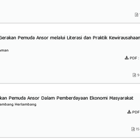
erakan Pemuda Ansor melalui Literasi dan Praktik Kewirausahaa
hman
PDF :
9
rakan Pemuda Ansor Dalam Pemberdayaan Ekonomi Masyarakat
rlambang Herlambang
PDF 
15