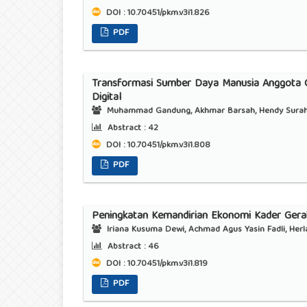
DOI : 10.70451/pkm.v3i1.826
PDF
Transformasi Sumber Daya Manusia Anggota G
Digital
Muhammad Gandung, Akhmar Barsah, Hendy Sura
Abstract :
42
DOI : 10.70451/pkm.v3i1.808
PDF
Peningkatan Kemandirian Ekonomi Kader Ge
Iriana Kusuma Dewi, Achmad Agus Yasin Fadli, He
Abstract :
46
DOI : 10.70451/pkm.v3i1.819
PDF