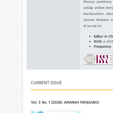
khusus pembaca d
setiap artikel de
berdasarkan rek
Dewan Redaksi me
di jurnal ini.
Editor in Ch
ISSN:
e-ISS
Frequency:
T
CURRENT ISSUE
Vol. 3 No. 1 (2026): AMANAH MENGABDI