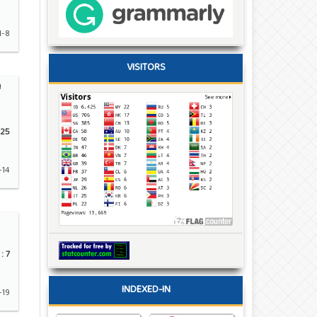
1-8
VISITORS
n
25
-14
:
7
INDEXED-IN
-19