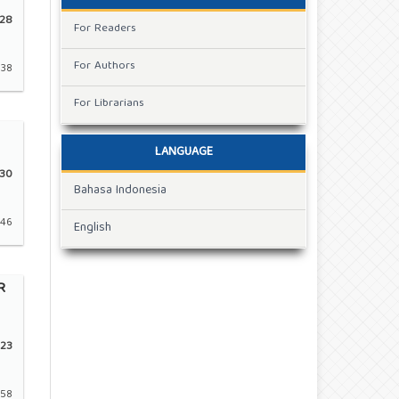
28
For Readers
For Authors
-38
For Librarians
LANGUAGE
30
Bahasa Indonesia
-46
English
R
23
-58