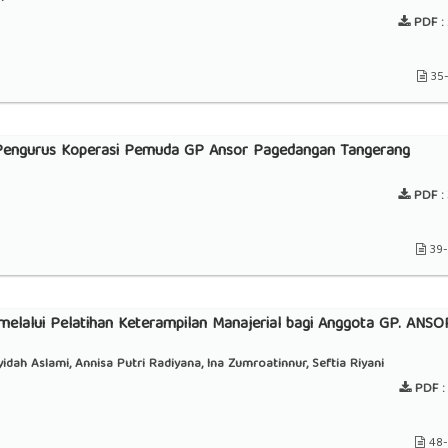
PDF :
35
 Pengurus Koperasi Pemuda GP Ansor Pagedangan Tangerang
PDF :
39
elalui Pelatihan Keterampilan Manajerial bagi Anggota GP. ANSO
idah Aslami, Annisa Putri Radiyana, Ina Zumroatinnur, Seftia Riyani
PDF :
48