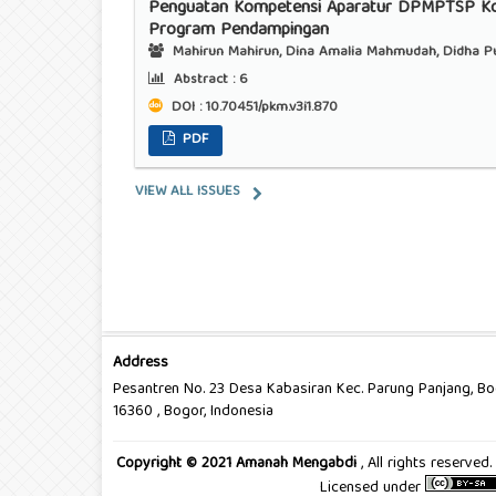
Penguatan Kompetensi Aparatur DPMPTSP Ko
Program Pendampingan
Mahirun Mahirun, Dina Amalia Mahmudah, Didha Put
Abstract :
6
DOI : 10.70451/pkm.v3i1.870
PDF
VIEW ALL ISSUES
Address
Pesantren No. 23 Desa Kabasiran Kec. Parung Panjang, B
16360 , Bogor, Indonesia
Copyright © 2021 Amanah Mengabdi
, All rights reserve
Licensed under