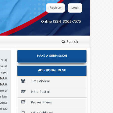
Register
Login
Online ISSN: 3062-7575
Search
MAKE A SUBMISSION
PMB)
osial
ADDITIONAL MENU
ngat
NAH
Tim Editorial
NAH
misi
Mitra Bestari
 tim
teria
Proses Riview
inat