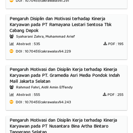
DOI : 10.70451/cakrawala.v1i1.291
Pengaruh Disiplin dan Motivasi terhadap Kinerja
Karyawan pada PT Ramayana Lestari Sentosa Tbk
Cabang Depok
Syaharani Zahra, Muhammad Arief
Abstract :
535
PDF :
195
DOI : 10.70451/cakrawala.v1i4.229
Pengaruh Motivasi dan Disiplin Kerja terhadap Kinerja
Karyawan pada PT. Gramedia Asri Media Pondok Indah
Mall Jakarta Selatan
Rahmad Fahri, Aidil Amin Effendy
Abstract :
555
PDF :
255
DOI : 10.70451/cakrawala.v1i4.243
Pengaruh Motivasi dan Disiplin Kerja terhadap Kinerja
Karyawan pada PT Nusantara Bina Artha Bintaro
Tangerang Selatan