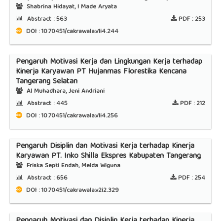
Shabrina Hidayat, I Made Aryata
Abstract :
563
PDF :
253
DOI : 10.70451/cakrawala.v1i4.244
Pengaruh Motivasi Kerja dan Lingkungan Kerja terhadap
Kinerja Karyawan PT Hujanmas Florestika Kencana
Tangerang Selatan
Al Muhadhara, Jeni Andriani
Abstract :
445
PDF :
212
DOI : 10.70451/cakrawala.v1i4.256
Pengaruh Disiplin dan Motivasi Kerja terhadap Kinerja
Karyawan PT. Inko Shilla Ekspres Kabupaten Tangerang
Friska Septi Endah, Melda Wiguna
Abstract :
656
PDF :
254
DOI : 10.70451/cakrawala.v2i2.329