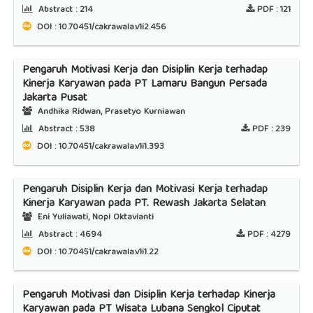
Abstract :
214
PDF :
121
DOI : 10.70451/cakrawala.v1i2.456
Pengaruh Motivasi Kerja dan Disiplin Kerja terhadap
Kinerja Karyawan pada PT Lamaru Bangun Persada
Jakarta Pusat
Andhika Ridwan, Prasetyo Kurniawan
Abstract :
538
PDF :
239
DOI : 10.70451/cakrawala.v1i1.393
Pengaruh Disiplin Kerja dan Motivasi Kerja terhadap
Kinerja Karyawan pada PT. Rewash Jakarta Selatan
Eni Yuliawati, Nopi Oktavianti
Abstract :
4694
PDF :
4279
DOI : 10.70451/cakrawala.v1i1.22
Pengaruh Motivasi dan Disiplin Kerja terhadap Kinerja
Karyawan pada PT Wisata Lubana Sengkol Ciputat