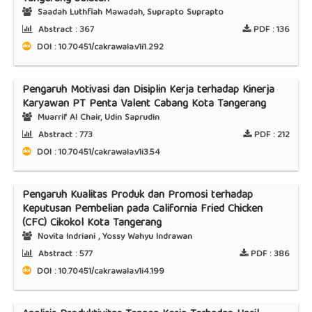
Saadah Luthfiah Mawadah, Suprapto Suprapto
Abstract :
367
PDF :
136
DOI : 10.70451/cakrawala.v1i1.292
Pengaruh Motivasi dan Disiplin Kerja terhadap Kinerja
Karyawan PT Penta Valent Cabang Kota Tangerang
Muarrif Al Chair, Udin Saprudin
Abstract :
773
PDF :
212
DOI : 10.70451/cakrawala.v1i3.54
Pengaruh Kualitas Produk dan Promosi terhadap
Keputusan Pembelian pada California Fried Chicken
(CFC) Cikokol Kota Tangerang
Novita Indriani , Yossy Wahyu Indrawan
Abstract :
577
PDF :
386
DOI : 10.70451/cakrawala.v1i4.199