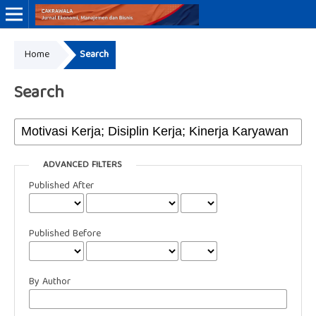
Home
Search
Online ISSN: 3046-8884
Print ISSN: 3046-9910
Search
ADVANCED FILTERS
Published After
Published Before
By Author