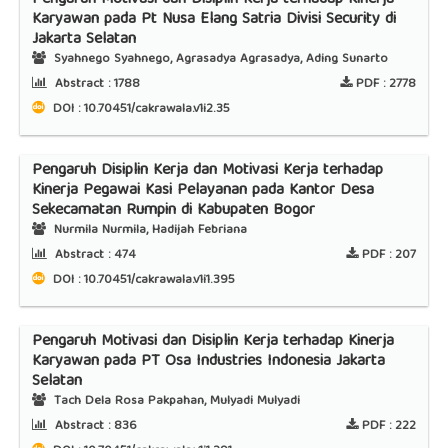
Pengaruh Motivasi dan Disiplin Kerja terhadap Kinerja
Karyawan pada Pt Nusa Elang Satria Divisi Security di
Jakarta Selatan
Syahnego Syahnego, Agrasadya Agrasadya, Ading Sunarto
Abstract :
1788
PDF :
2778
DOI : 10.70451/cakrawala.v1i2.35
Pengaruh Disiplin Kerja dan Motivasi Kerja terhadap
Kinerja Pegawai Kasi Pelayanan pada Kantor Desa
Sekecamatan Rumpin di Kabupaten Bogor
Nurmila Nurmila, Hadijah Febriana
Abstract :
474
PDF :
207
DOI : 10.70451/cakrawala.v1i1.395
Pengaruh Motivasi dan Disiplin Kerja terhadap Kinerja
Karyawan pada PT Osa Industries Indonesia Jakarta
Selatan
Tach Dela Rosa Pakpahan, Mulyadi Mulyadi
Abstract :
836
PDF :
222