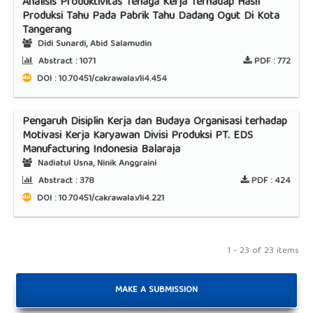
Analisis Produktivitas Tenaga Kerja Terhadap Hasil
Produksi Tahu Pada Pabrik Tahu Dadang Ogut Di Kota
Tangerang
Didi Sunardi, Abid Salamudin
Abstract :
1071
PDF :
772
DOI : 10.70451/cakrawala.v1i4.454
Pengaruh Disiplin Kerja dan Budaya Organisasi terhadap
Motivasi Kerja Karyawan Divisi Produksi PT. EDS
Manufacturing Indonesia Balaraja
Nadiatul Usna, Ninik Anggraini
Abstract :
378
PDF :
424
DOI : 10.70451/cakrawala.v1i4.221
1 - 23 of 23 items
MAKE A SUBMISSION