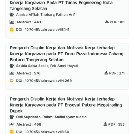
Kinerja Karyawan Pada PT Tunas Engineering Kota
Tangerang Selatan
Annisa Affiah Thohary, Fathan Arif
Abstract :
443
PDF :
181
DOI : 10.70451/cakrawala.v1i3.141
Pengaruh Disiplin Kerja dan Motivasi Kerja terhadap
Kinerja Karyawan pada PT Dom Pizza Indonesia Cabang
Bintaro Tangerang Selatan
Saskia Salsa Sabila, Feb Amni Hayati
Abstract :
576
PDF :
271
DOI : 10.70451/cakrawala.v1i4.269
Pengaruh Disiplin Kerja dan Motivasi Kerja terhadap
Kinerja Karyawan pada PT Enseval Putera Megatrading
Depok
Didi Suprianto, Rahmi Andini Syamsuddin
Abstract :
468
PDF :
353
DOI : 10.70451/cakrawala.v1i3.60