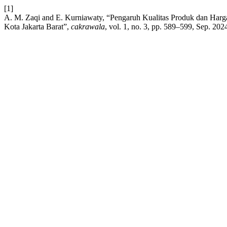
[1]
A. M. Zaqi and E. Kurniawaty, “Pengaruh Kualitas Produk dan Harg
Kota Jakarta Barat”,
cakrawala
, vol. 1, no. 3, pp. 589–599, Sep. 202