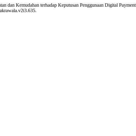
faatan dan Kemudahan terhadap Keputusan Penggunaan Digital Pay
cakrawala.v2i3.635.