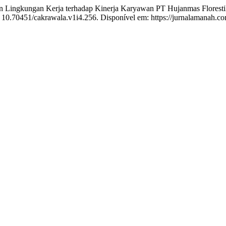
ingkungan Kerja terhadap Kinerja Karyawan PT Hujanmas Floresti
I: 10.70451/cakrawala.v1i4.256. Disponível em: https://jurnalamanah.c