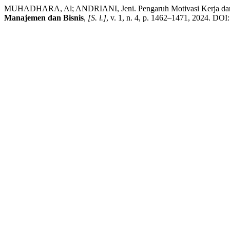
MUHADHARA, Al; ANDRIANI, Jeni. Pengaruh Motivasi Kerja dan L
Manajemen dan Bisnis
,
[S. l.]
, v. 1, n. 4, p. 1462–1471, 2024. DO