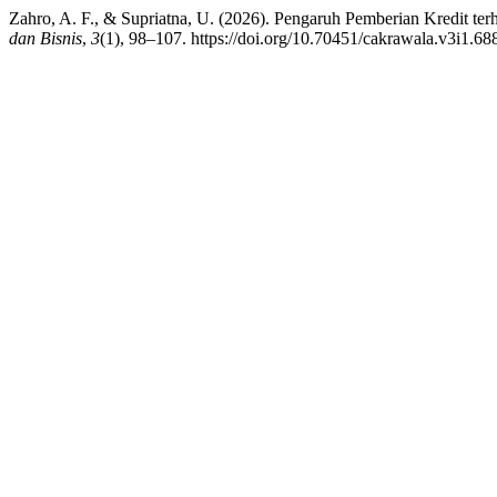
Zahro, A. F., & Supriatna, U. (2026). Pengaruh Pemberian Kredit 
dan Bisnis
,
3
(1), 98–107. https://doi.org/10.70451/cakrawala.v3i1.68