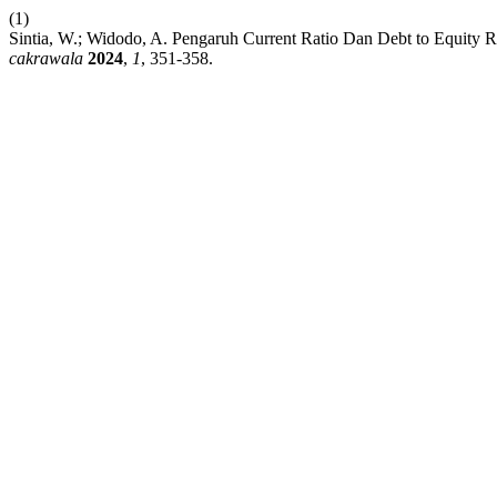
(1)
Sintia, W.; Widodo, A. Pengaruh Current Ratio Dan Debt to Equity R
cakrawala
2024
,
1
, 351-358.