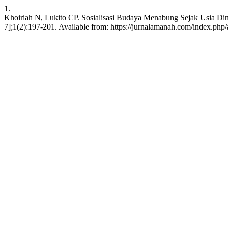
1.
Khoiriah N, Lukito CP. Sosialisasi Budaya Menabung Sejak Usia Din
7];1(2):197-201. Available from: https://jurnalamanah.com/index.ph