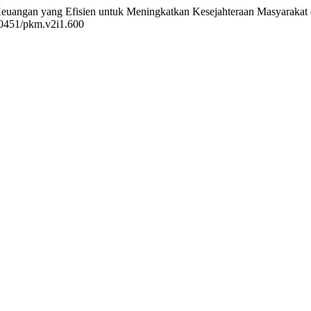
an Keuangan yang Efisien untuk Meningkatkan Kesejahteraan Masyaraka
.70451/pkm.v2i1.600