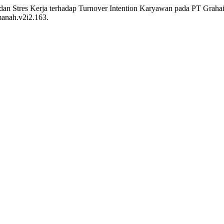
dan Stres Kerja terhadap Turnover Intention Karyawan pada PT Grah
manah.v2i2.163.