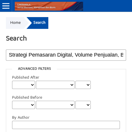
Home
Search
Online ISSN: 3046-8884
Print ISSN: 3046-9910
Search
ADVANCED FILTERS
Published After
Published Before
By Author