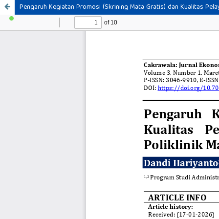
Pengaruh Kegiatan Promosi (Skrining Mata Gratis) dan Kualitas Pel