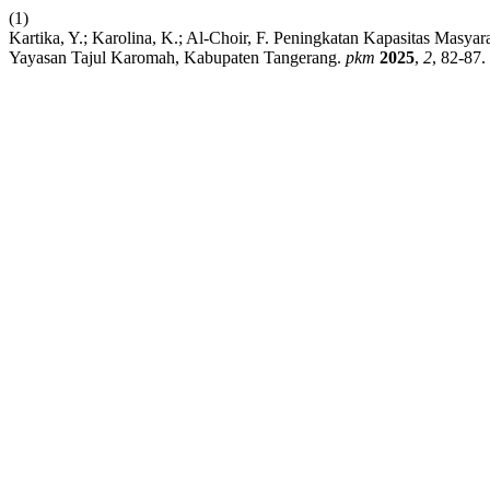
(1)
Kartika, Y.; Karolina, K.; Al-Choir, F. Peningkatan Kapasitas Masy
Yayasan Tajul Karomah, Kabupaten Tangerang.
pkm
2025
,
2
, 82-87.